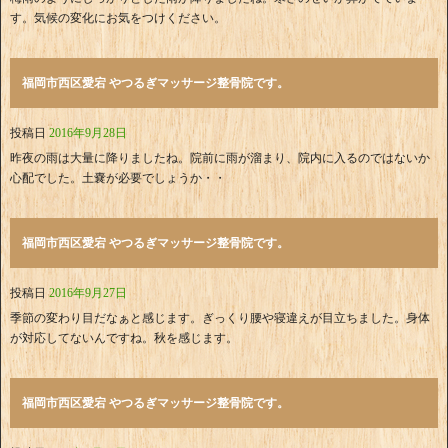
す。気候の変化にお気をつけください。
福岡市西区愛宕 やつるぎマッサージ整骨院です。
投稿日
2016年9月28日
昨夜の雨は大量に降りましたね。院前に雨が溜まり、院内に入るのではないか
心配でした。土嚢が必要でしょうか・・
福岡市西区愛宕 やつるぎマッサージ整骨院です。
投稿日
2016年9月27日
季節の変わり目だなぁと感じます。ぎっくり腰や寝違えが目立ちました。身体
が対応してないんですね。秋を感じます。
福岡市西区愛宕 やつるぎマッサージ整骨院です。