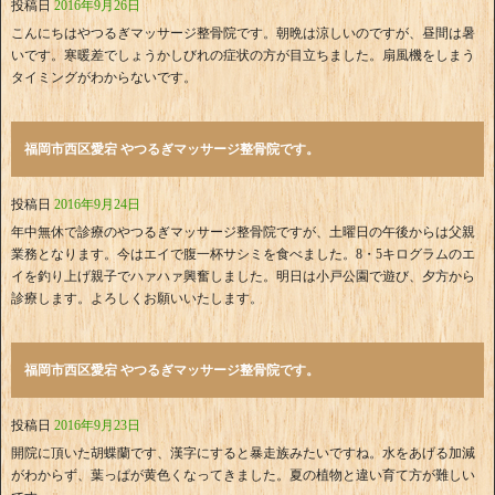
投稿日
2016年9月26日
こんにちはやつるぎマッサージ整骨院です。朝晩は涼しいのですが、昼間は暑
いです。寒暖差でしょうかしびれの症状の方が目立ちました。扇風機をしまう
タイミングがわからないです。
福岡市西区愛宕 やつるぎマッサージ整骨院です。
投稿日
2016年9月24日
年中無休で診療のやつるぎマッサージ整骨院ですが、土曜日の午後からは父親
業務となります。今はエイで腹一杯サシミを食べました。8・5キログラムのエ
イを釣り上げ親子でハァハァ興奮しました。明日は小戸公園で遊び、夕方から
診療します。よろしくお願いいたします。
福岡市西区愛宕 やつるぎマッサージ整骨院です。
投稿日
2016年9月23日
開院に頂いた胡蝶蘭です、漢字にすると暴走族みたいですね。水をあげる加減
がわからず、葉っぱが黄色くなってきました。夏の植物と違い育て方が難しい