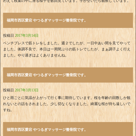
わえて枝葉の中に潜る様子を数回見ています。手が空いたら観察しています。
福岡市西区愛宕 やつるぎマッサージ整骨院です。
投稿日
2017年3月14日
ベンチプレスで筋トレをしました。週２でしたが、一日中あい間を見てやって
ました。体調不良で、本日は一周間ぶりの筋トレでしたが、まぁ調子よく行え
ました。やり過ぎはよくありませんね。
福岡市西区愛宕 やつるぎマッサージ整骨院です。
投稿日
2017年3月13日
ひと雨ごとに気温が上がって行く事に期待しています。桜を年齢の回数しか観
れないとの話をされました。少し切なくなりました。綺麗な桜が待ち遠しいで
すね。
福岡市西区愛宕 やつるぎマッサージ整骨院です。