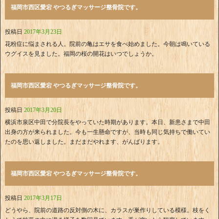
福岡市西区愛宕 やつるぎマッサージ整骨院です。
投稿日
2017年3月23日
花粉症に悩まされる人。院前の亀はエサを食べ始めました。今朝は鳴いている
ウグイスを見ました。福岡の桜の開花はいつでしょうか。
福岡市西区愛宕 やつるぎマッサージ整骨院です。
投稿日
2017年3月20日
横浜市泉区中田で分院長をやっていた時期があります。本日、新患さまで中田
出身の方が来られました。今も一生懸命ですが、当時も同じ気持ちで働いてい
たのを思い返しました。まだまだやれます、がんばります。
福岡市西区愛宕 やつるぎマッサージ整骨院です。
投稿日
2017年3月17日
どうやら、院前の道路の反対側の木に、カラスが巣作りしている模様。枝をく