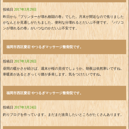
投稿日
2017年3月29日
昨日から『プリンターが壊れ格闘の巻』でした。月末が間近なので焦りました
がなんとか見通しがたちました。便利な分壊れるとだいぶ不便です。『パソコ
ンが壊れるの巻』がいつなのかだいぶ不安です。
福岡市西区愛宕 やつるぎマッサージ整骨院です。
投稿日
2017年3月28日
昼間の暖かさが続けば、週末が桜の見頃でしょうか。朝夜は依然寒いですね。
寒暖差があるとぎっくり腰が多発します。気をつけたいですね。
福岡市西区愛宕 やつるぎマッサージ整骨院です。
投稿日
2017年3月24日
釣りブログを作っています。まだまだ改良したいところがたくさんあります。